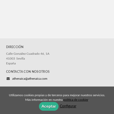
DIRECCIÓN
Calle González Cuadrado 46, 1A
41003
Sevilla
España
CONTACTA CON NOSOTROS
athenaica@athenaica.com
Utilizamos cookies propias y de terceros para mejorar nuestros servicios.
Más información en nuestra
política de cookies
.
© 2026, Athenaica Ediciones
Aceptar
Configurar
Aviso legal y permisos
Política de cookies
Política de privacidad
Condiciones de compra