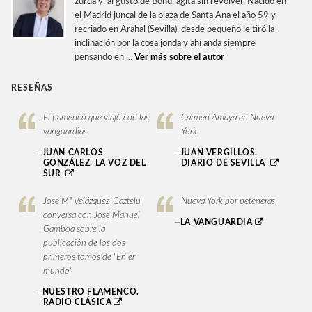
zurda y, al gusto de Bond, agita sin revolver. Nacido en
el Madrid juncal de la plaza de Santa Ana el año 59 y
recriado en Arahal (Sevilla), desde pequeño le tiró la
inclinación por la cosa jonda y ahí anda siempre
pensando en ...
Ver más sobre el autor
RESEÑAS
El flamenco que viajó con las
Carmen Amaya en Nueva
vanguardias
York
—
JUAN CARLOS
—
JUAN VERGILLOS.
GONZÁLEZ. LA VOZ DEL
DIARIO DE SEVILLA
SUR
José Mª Velázquez-Gaztelu
Nueva York por peteneras
conversa con José Manuel
—
LA VANGUARDIA
Gamboa sobre la
publicación de los dos
primeros tomos de "En er
mundo"
—
NUESTRO FLAMENCO.
RADIO CLÁSICA