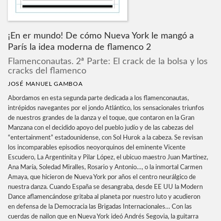
¡En er mundo! De cómo Nueva York le mangó a
París la idea moderna de flamenco 2
Flamenconautas. 2ª Parte: El crack de la bolsa y los
cracks del flamenco
JOSÉ MANUEL GAMBOA
Abordamos en esta segunda parte dedicada a los flamenconautas,
intrépidos navegantes por el jondo Atlántico, los sensacionales triunfos
de nuestros grandes de la danza y el toque, que contaron en la Gran
Manzana con el decidido apoyo del pueblo judío y de las cabezas del
“entertainment” estadounidense, con Sol Hurok a la cabeza. Se revisan
los incomparables episodios neoyorquinos del eminente Vicente
Escudero, La Argentinita y Pilar López, el ubicuo maestro Juan Martínez,
Ana María, Soledad Miralles, Rosario y Antonio…, o la inmortal Carmen
Amaya, que hicieron de Nueva York por años el centro neurálgico de
nuestra danza. Cuando España se desangraba, desde EE UU la Modern
Dance aflamencándose gritaba al planeta por nuestro luto y acudieron
en defensa de la Democracia las Brigadas Internacionales… Con las
cuerdas de nailon que en Nueva York ideó Andrés Segovia, la guitarra