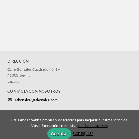
DIRECCIÓN
Calle González Cuadrado 46, 1A
41003
Sevilla
España
CONTACTA CON NOSOTROS
athenaica@athenaica.com
Utilizamos cookies propias y de terceros para mejorar nuestros servicios.
Más información en nuestra
política de cookies
.
© 2026, Athenaica Ediciones
Aceptar
Configurar
Aviso legal y permisos
Política de cookies
Política de privacidad