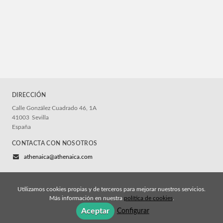
DIRECCIÓN
Calle González Cuadrado 46, 1A
41003
Sevilla
España
CONTACTA CON NOSOTROS
athenaica@athenaica.com
Utilizamos cookies propias y de terceros para mejorar nuestros servicios.
Más información en nuestra
política de cookies
.
© 2026, Athenaica Ediciones
Aceptar
Configurar
Aviso legal y permisos
Política de cookies
Política de privacidad