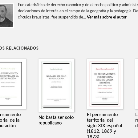
Fue catedrático de derecho canónico y de derecho político y administ
dedicaciones de interés en el campo de la geografía y la pedagogía. De
círculos krausistas, fue suspendido de...
Ver más sobre el autor
ROS RELACIONADOS
ensamiento
El pensamiento
L
No basta ser solo
torial de la
territorial del
r
republicano
auración
siglo XIX español
d
(1812, 1869 y
1873)