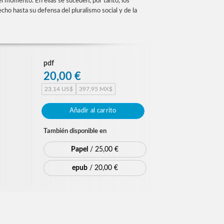
el momento. En ellas se suceden, por tanto, los
cho hasta su defensa del pluralismo social y de la
pdf
20,00 €
23,14 US$
397,95 MX$
Añadir al carrito
También disponible en
Papel
/ 25,00 €
epub
/ 20,00 €