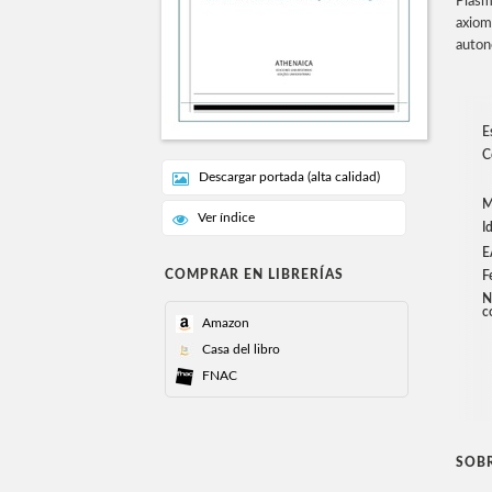
Plasm
axiom
auton
E
C
Descargar portada (alta calidad)
M
Ver índice
I
E
COMPRAR EN LIBRERÍAS
F
N
c
Amazon
Casa del libro
FNAC
SOBR