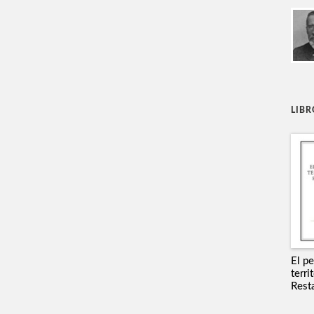
LIB
El p
terri
Rest