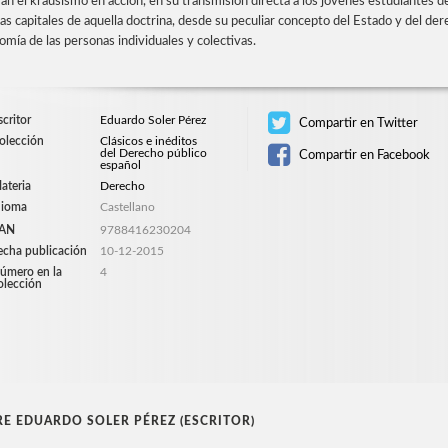
an el krausismo en acción, en su transmisión directa a los jóvenes estudiantes d
as capitales de aquella doctrina, desde su peculiar concepto del Estado y del dere
omía de las personas individuales y colectivas.
scritor
Eduardo Soler Pérez
Compartir en Twitter
olección
Clásicos e inéditos
del Derecho público
Compartir en Facebook
español
ateria
Derecho
dioma
Castellano
AN
9788416230204
echa publicación
10-12-2015
úmero en la
4
olección
E EDUARDO SOLER PÉREZ (ESCRITOR)