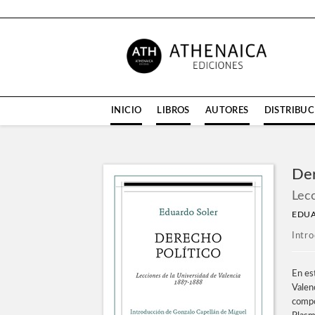
INICIO
LIBROS
AUTORES
DISTRIBU
Der
Lec
EDUA
Intro
En es
Valen
compon