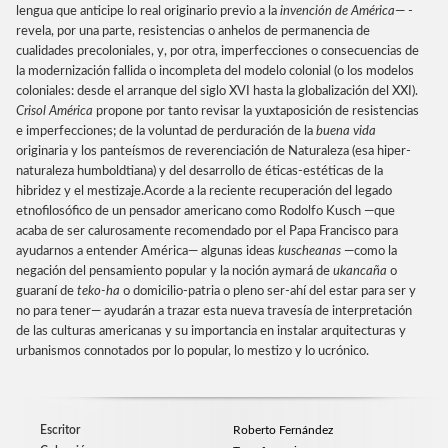
lengua que anticipe lo real originario previo a la
invención de América
— ­
revela, por una parte, resistencias o anhelos de permanencia de
cualidades precoloniales, y, por otra, imperfecciones o consecuencias de
la modernización fallida o incompleta del modelo colonial (o los modelos
coloniales: desde el arranque del siglo XVI hasta la globalización del XXI).
Crisol América
propone por tanto revisar la yuxtaposición de resistencias
e imperfecciones; de la voluntad de perduración de la
buena vida
originaria y los panteísmos de reverenciación de Naturaleza (esa hiper-
naturaleza humboldtiana) y del desarrollo de éticas-estéticas de la
hibridez y el mestizaje.Acorde a la reciente recuperación del legado
etnofilosófico de un pensador americano como Rodolfo Kusch —que
acaba de ser calurosamente recomendado por el Papa Francisco para
ayudarnos a entender América— algunas ideas
kuscheanas
—como la
negación del pensamiento popular y la noción aymará de
ukancaña
o
guaraní de
teko-ha
o domicilio-patria o pleno ser-ahí del estar para ser y
no para tener— ayudarán a trazar esta nueva travesía de interpretación
de las culturas americanas y su importancia en instalar arquitecturas y
urbanismos connotados por lo popular, lo mestizo y lo ucrónico.
Escritor
Roberto Fernández