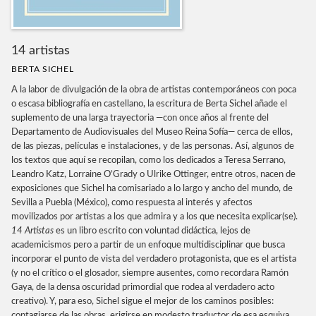
14 artistas
BERTA SICHEL
A la labor de divulgación de la obra de artistas contemporáneos con poca
o escasa bibliografía en castellano, la escritura de Berta Sichel añade el
suplemento de una larga trayectoria —con once años al frente del
Departamento de Audiovisuales del Museo Reina Sofía— cerca de ellos,
de las piezas, películas e instalaciones, y de las personas. Así, algunos de
los textos que aquí se recopilan, como los dedicados a Teresa Serrano,
Leandro Katz, Lorraine O’Grady o Ulrike Ottinger, entre otros, nacen de
exposiciones que Sichel ha comisariado a lo largo y ancho del mundo, de
Sevilla a Puebla (México), como respuesta al interés y afectos
movilizados por artistas a los que admira y a los que necesita explicar(se).
14 Artistas
es un libro escrito con voluntad didáctica, lejos de
academicismos pero a partir de un enfoque multidisciplinar que busca
incorporar el punto de vista del verdadero protagonista, que es el artista
(y no el crítico o el glosador, siempre ausentes, como recordara Ramón
Gaya, de la densa oscuridad primordial que rodea al verdadero acto
creativo). Y, para eso, Sichel sigue el mejor de los caminos posibles:
contagiarse de las obras, erigirse en modesto traductor de esa esquiva