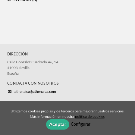
Transferencias
(3)
CATÁLOGOS PDF
Nuevos títulos 2025
Catalogo de Derecho 2025
Catálogo general de publicaciones 2025
Catálogo general de publicaciones 2024
DIRECCIÓN
Calle González Cuadrado 46, 1A
41003
Sevilla
España
CONTACTA CON NOSOTROS
athenaica@athenaica.com
Utilizamos cookies propias y de terceros para mejorar nuestros servicios.
Más información en nuestra
política de cookies
.
© 2026, Athenaica Ediciones
Aceptar
Configurar
Aviso legal y permisos
Política de cookies
Política de privacidad
Condiciones de compra