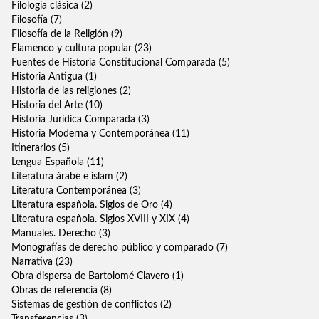
Filología clásica
(2)
Arquitectura
Filosofía
(7)
+
Arte
Filosofía de la Religión
(9)
Flamenco y cultura popular
(23)
Biografías
Fuentes de Historia Constitucional Comparada
(5)
Historia Antigua
Cine
(1)
Historia de las religiones
(2)
Derecho
Historia del Arte
(10)
Historia Jurídica Comparada
(3)
+
Ficción
Historia Moderna y Contemporánea
(11)
+
Filosofía
Itinerarios
(5)
Lengua Española
(11)
Flamenco
Literatura árabe e islam
(2)
Literatura Contemporánea
(3)
Historia
Literatura española. Siglos de Oro
(4)
Latín
Literatura española. Siglos XVIII y XIX
(4)
Manuales. Derecho
(3)
Lengua española
Monografías de derecho público y comparado
(7)
Narrativa
(23)
Literatura
Obra dispersa de Bartolomé Clavero
(1)
Ver todas... (19)
Obras de referencia
(8)
Sistemas de gestión de conflictos
(2)