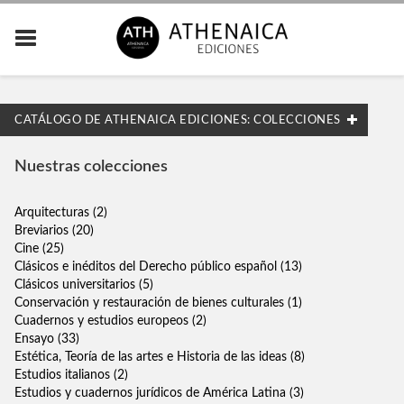
CATÁLOGO DE ATHENAICA EDICIONES: COLECCIONES
CATEGORÍAS
Nuestras colecciones
ACADÉMICA
Arquitecturas
(2)
ENSAYO
Breviarios
(20)
Cine
(25)
NARRATIVA
Clásicos e inéditos del Derecho público español
(13)
Clásicos universitarios
(5)
Conservación y restauración de bienes culturales
(1)
MATERIAS
Cuadernos y estudios europeos
(2)
Ensayo
(33)
África
Estética, Teoría de las artes e Historia de las ideas
(8)
Estudios italianos
(2)
América
Estudios y cuadernos jurídicos de América Latina
(3)