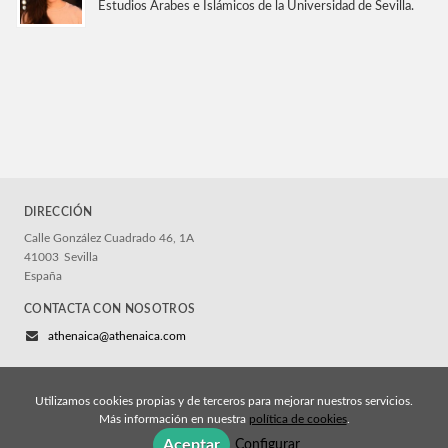
Estudios Árabes e Islámicos de la Universidad de Sevilla.
DIRECCIÓN
Calle González Cuadrado 46, 1A
41003
Sevilla
España
CONTACTA CON NOSOTROS
athenaica@athenaica.com
Utilizamos cookies propias y de terceros para mejorar nuestros servicios.
Más información en nuestra
política de cookies
.
© 2026, Athenaica Ediciones
Aceptar
Configurar