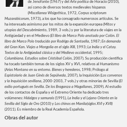
de Jenofonte (1967) y del
Arte poética
de Horacio (2010),
así como de diversos textos medievales hispanos
(
Miscellanea Wisigothica
, 1972,
Corpus scriptorum
Muzarabicorum
, 1973), a los que ha consagrado numerosos artículos. Se
ha interesado asimismo por los mitos de la expansión europea (
Mitos y
utopías del Descubrimiento
, 1989, 3 vols.) y por la literatura de viajes en la
Antigüedad y en el Medievo (
El libro de Marco Polo anotado por Colón. El
libro de Marco Polo traducido por Rodrigo de Santaella
, 1987;
En demanda
del Gran Kan. Viajes a Mongolia en el siglo XIII
, 1993;
La India y el Catay.
Textos de la Antigüedad clásica y del Medievo occidental
, 1995;
Columbiana. Estudios sobre Cristóbal Colón
, 2007). Su producción científica
ha tocado también temas de los siglos XV y XVI, relativos al Humanismo
(
Arias Montano en su entorno. Bienes y herederos
, 1998; Prólogo al
Espistolario de Juan Ginés de Sepúlveda
, 2007), la Inquisición (
Los conversos
y la Inquisición sevillana
, 2000-2003, 7 vols.) y otras minorías de Sevilla (
El
exilio portugués en Sevilla. De los Braganza a Magallanes
, 2009). Al estudio
de los contactos de España y el Extremo Oriente ha dedicado tres
volúmenes:
Hidalgos y samurais
(1991),
La India y el Lejano Oriente en la
Sevilla del Siglo de Oro
(2010) y
Los chinos en Manila
(siglos XVI y XVII)
(2011). Es miembro de la Real Academia Española.
Obras del autor